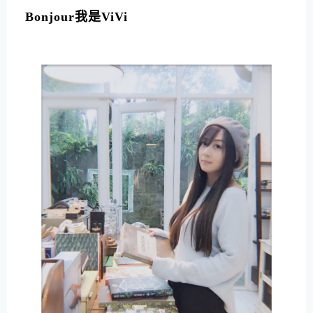
Bonjour我是ViVi