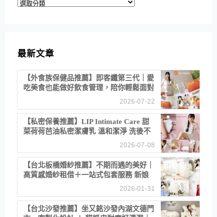
分
類
最新文章
【外食族保健品推薦】即客纖第三代｜愛
吃美食也能做好飲食管理，陪你輕鬆面對
聚餐日常！
2026-07-22
【私密保養推薦】LIP Intimate Care 甜
菜荷荷芭油私密潔膚乳 溫和潔淨 洗後不
乾澀 不起泡反而更舒服！
2026-07-08
【台北板橋婚紗推薦】不期而遇的美好｜
高質感婚紗租借＋一站式包套服務 新娘
備婚省心首選！
2026-01-31
【台北沙發推薦】坐又銘沙發內湖文德門