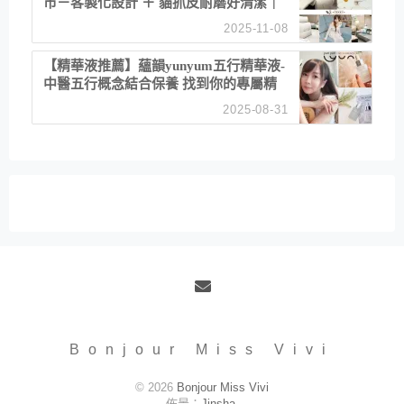
市－客製化設計 ＋ 貓抓皮耐磨好清潔｜
直營直銷、價格透明 高CP值打造夢想
2025-11-08
居家風格
【精華液推薦】蘊韻yunyum五行精華液-
中醫五行概念結合保養 找到你的專屬精
華！ 水㊀土㊀就選「潤・賦精華」維持
2025-08-31
肌膚剛剛好的平衡
Email
Bonjour Miss Vivi
© 2026
Bonjour Miss Vivi
佈景：
Jinsha
.