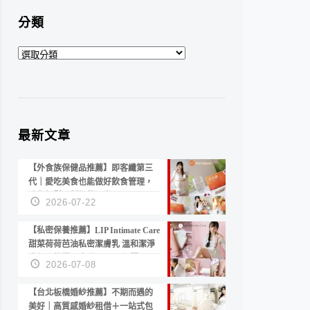
分類
分
類
最新文章
【外食族保健品推薦】即客纖第三
代｜愛吃美食也能做好飲食管理，
陪你輕鬆面對聚餐日常！
2026-07-22
【私密保養推薦】LIP Intimate Care
甜菜荷荷芭油私密潔膚乳 溫和潔淨
洗後不乾澀 不起泡反而更舒服！
2026-07-08
【台北板橋婚紗推薦】不期而遇的
美好｜高質感婚紗租借＋一站式包