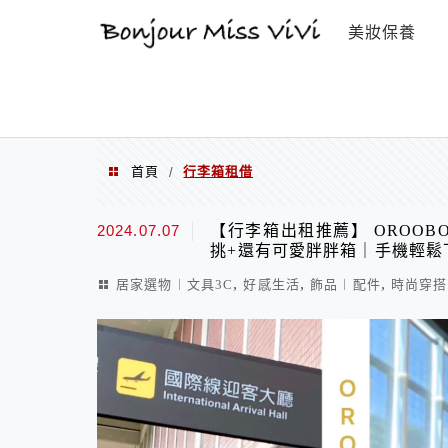
選單
美妝保養
首頁
行李箱租借
/
行李箱租借
2024.07.07
【行李箱出租推薦】 OROO
挑+還有可愛胖胖箱｜手機輕鬆
,
,
,
居家選物︱文具3C
好感生活
飾品︱配件
時尚穿搭