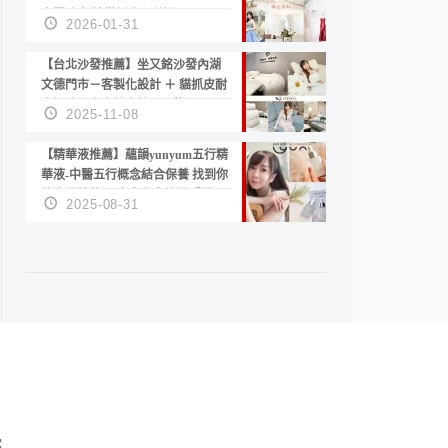
套服務 新娘備婚省心首選！
2026-01-31
【台北沙發推薦】坐又銘沙發內湖
文德門市－客製化設計 ＋ 貓抓皮耐
磨好清潔｜直營直銷、價格透明
2025-11-08
高CP值打造夢想居家風格
【精華液推薦】蘊韻yunyum五行精
華液-中醫五行概念結合保養 找到你
的專屬精華！ 水㊀土㊀就選「潤・
2025-08-31
賦精華」維持肌膚剛剛好的平衡