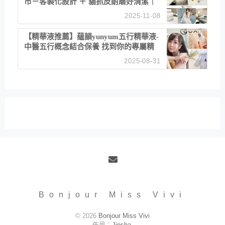
市－客製化設計 ＋ 貓抓皮耐磨好清潔｜
直營直銷、價格透明 高CP值打造夢想
2025-11-08
居家風格
【精華液推薦】蘊韻yunyum五行精華液-
中醫五行概念結合保養 找到你的專屬精
華！ 水㊀土㊀就選「潤・賦精華」維持
2025-08-31
肌膚剛剛好的平衡
Email
Bonjour Miss Vivi
© 2026
Bonjour Miss Vivi
佈景：
Jinsha
.