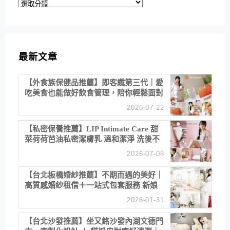
分
類
最新文章
【外食族保健品推薦】即客纖第三代｜愛
吃美食也能做好飲食管理，陪你輕鬆面對
聚餐日常！
2026-07-22
【私密保養推薦】LIP Intimate Care 甜
菜荷荷芭油私密潔膚乳 溫和潔淨 洗後不
乾澀 不起泡反而更舒服！
2026-07-08
【台北板橋婚紗推薦】不期而遇的美好｜
高質感婚紗租借＋一站式包套服務 新娘
備婚省心首選！
2026-01-31
【台北沙發推薦】坐又銘沙發內湖文德門