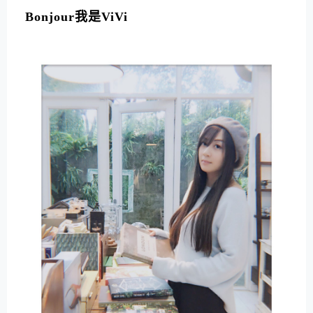
Bonjour我是ViVi