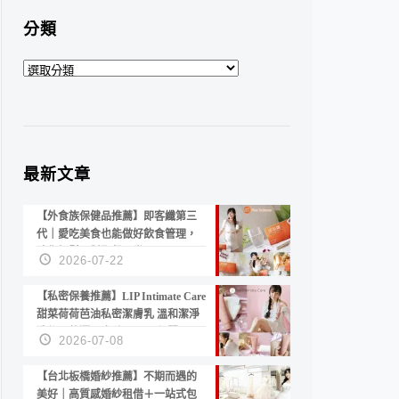
分類
分
類
最新文章
【外食族保健品推薦】即客纖第三
代｜愛吃美食也能做好飲食管理，
陪你輕鬆面對聚餐日常！
2026-07-22
【私密保養推薦】LIP Intimate Care
甜菜荷荷芭油私密潔膚乳 溫和潔淨
洗後不乾澀 不起泡反而更舒服！
2026-07-08
【台北板橋婚紗推薦】不期而遇的
美好｜高質感婚紗租借＋一站式包