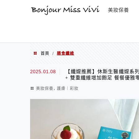
選單
美妝保養
首頁
膳食纖維
/
膳食纖維
2025.01.08
【纖媞推薦】休斯生醫纖媞系列暢
+ 雙重纖維增加飽足 餐餐優雅
,
美妝保養
護膚︱彩妝