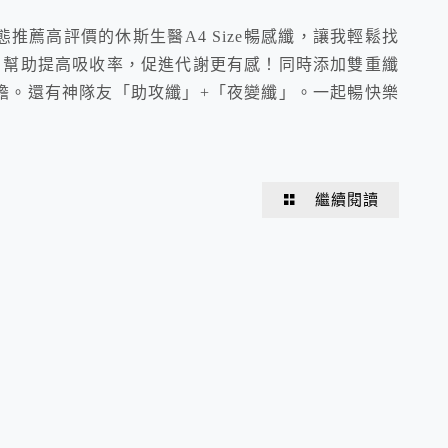
推薦高評價的休斯生醫A4 Size暢感纖，讓我輕鬆找
in，幫助提高吸收率，促進代謝更有感！同時添加雙重纖
擔。還有神隊友「助攻纖」+「夜變纖」。一起暢快樂
！
繼續閱讀