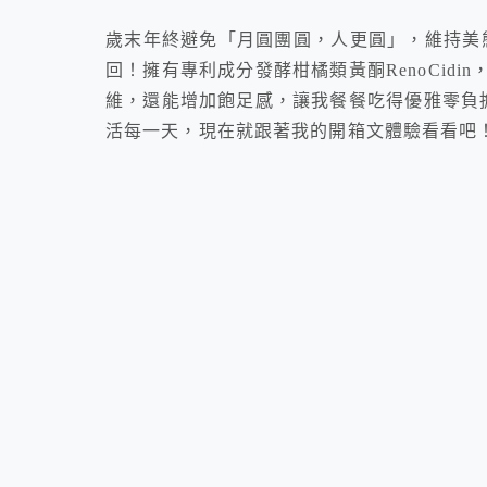
歲末年終避免「月圓團圓，人更圓」，維持美態
回！擁有專利成分發酵柑橘類黃酮RenoCid
維，還能增加飽足感，讓我餐餐吃得優雅零負
活每一天，現在就跟著我的開箱文體驗看看吧