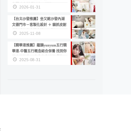
套服務 新娘備婚省心首選！
2026-01-31
【台北沙發推薦】坐又銘沙發內湖
文德門市－客製化設計 ＋ 貓抓皮耐
磨好清潔｜直營直銷、價格透明
2025-11-08
高CP值打造夢想居家風格
【精華液推薦】蘊韻yunyum五行精
華液-中醫五行概念結合保養 找到你
的專屬精華！ 水㊀土㊀就選「潤・
2025-08-31
賦精華」維持肌膚剛剛好的平衡