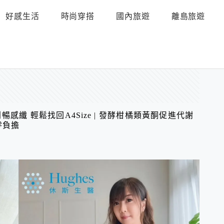
好感生活
時尚穿搭
國內旅遊
離島旅遊
感纖 輕鬆找回A4Size | 發酵柑橘類黃酮促進代謝
零負擔