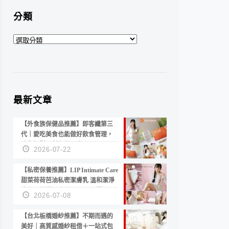
分類
分
類
最新文章
【外食族保健品推薦】即客纖第三
代｜愛吃美食也能做好飲食管理，
陪你輕鬆面對聚餐日常！
2026-07-22
【私密保養推薦】LIP Intimate Care
甜菜荷荷芭油私密潔膚乳 溫和潔淨
洗後不乾澀 不起泡反而更舒服！
2026-07-08
【台北板橋婚紗推薦】不期而遇的
美好｜高質感婚紗租借＋一站式包