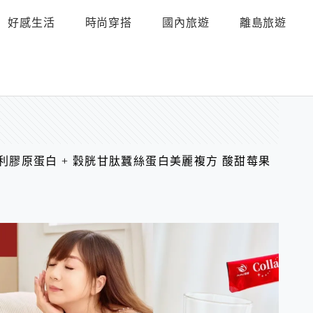
好感生活
時尚穿搭
國內旅遊
離島旅遊
國專利膠原蛋白 + 穀胱甘肽蠶絲蛋白美麗複方 酸甜莓果