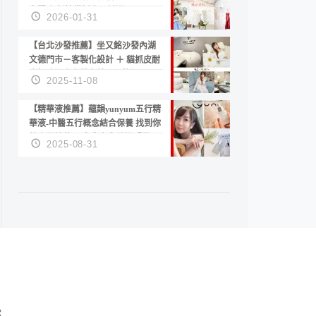
套服務 新娘備婚省心首選！
2026-01-31
【台北沙發推薦】坐又銘沙發內湖
文德門市－客製化設計 ＋ 貓抓皮耐
磨好清潔｜直營直銷、價格透明
2025-11-08
高CP值打造夢想居家風格
【精華液推薦】蘊韻yunyum五行精
華液-中醫五行概念結合保養 找到你
的專屬精華！ 水㊀土㊀就選「潤・
2025-08-31
賦精華」維持肌膚剛剛好的平衡