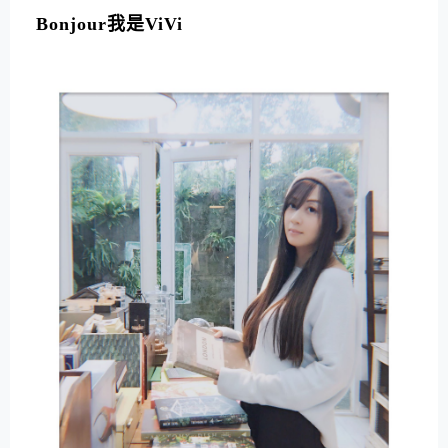
Bonjour我是ViVi