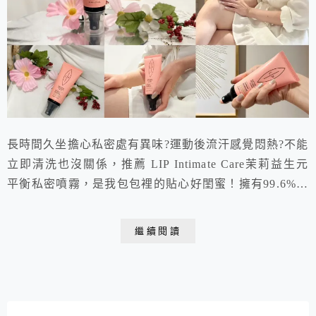
長時間久坐擔心私密處有異味?運動後流汗感覺悶熱?不能
立即清洗也沒關係，推薦 LIP Intimate Care茉莉益生元
平衡私密噴霧，是我包包裡的貼心好閨蜜！擁有99.6%天
然成分，添加「α-葡聚糖寡糖」天然益生元，幫助私密處
淨味同時呵護保養；茉莉萃取更是帶來迷人的花香，讓我
繼續閱讀
在護理私密處時也能像保養臉蛋一般的療癒。噴頭式的輕
巧包裝攜帶方便，就像是行動版的即時清潔小幫手，隨時
一噴、補充清新，時刻保持...