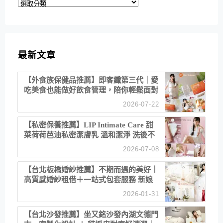
分
類
最新文章
【外食族保健品推薦】即客纖第三代｜愛
吃美食也能做好飲食管理，陪你輕鬆面對
聚餐日常！
2026-07-22
【私密保養推薦】LIP Intimate Care 甜
菜荷荷芭油私密潔膚乳 溫和潔淨 洗後不
乾澀 不起泡反而更舒服！
2026-07-08
【台北板橋婚紗推薦】不期而遇的美好｜
高質感婚紗租借＋一站式包套服務 新娘
備婚省心首選！
2026-01-31
【台北沙發推薦】坐又銘沙發內湖文德門