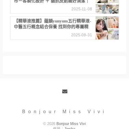
市－客製化設計 ＋ 貓抓皮耐磨好清潔｜
直營直銷、價格透明 高CP值打造夢想
2025-11-08
居家風格
【精華液推薦】蘊韻yunyum五行精華液-
中醫五行概念結合保養 找到你的專屬精
華！ 水㊀土㊀就選「潤・賦精華」維持
2025-08-31
肌膚剛剛好的平衡
Email
Bonjour Miss Vivi
© 2026
Bonjour Miss Vivi
佈景：
Jinsha
.