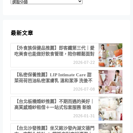
分
類
最新文章
【外食族保健品推薦】即客纖第三代｜愛
吃美食也能做好飲食管理，陪你輕鬆面對
聚餐日常！
2026-07-22
【私密保養推薦】LIP Intimate Care 甜
菜荷荷芭油私密潔膚乳 溫和潔淨 洗後不
乾澀 不起泡反而更舒服！
2026-07-08
【台北板橋婚紗推薦】不期而遇的美好｜
高質感婚紗租借＋一站式包套服務 新娘
備婚省心首選！
2026-01-31
【台北沙發推薦】坐又銘沙發內湖文德門