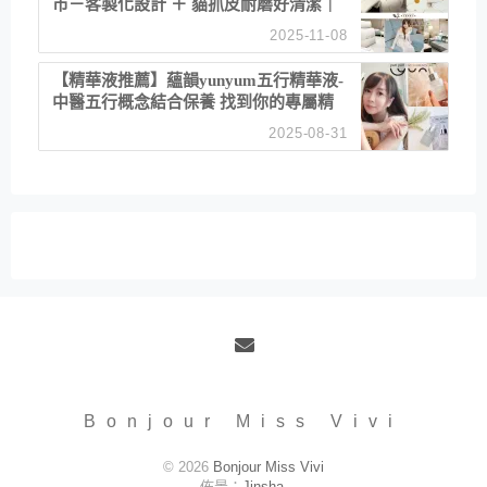
市－客製化設計 ＋ 貓抓皮耐磨好清潔｜
直營直銷、價格透明 高CP值打造夢想
2025-11-08
居家風格
【精華液推薦】蘊韻yunyum五行精華液-
中醫五行概念結合保養 找到你的專屬精
華！ 水㊀土㊀就選「潤・賦精華」維持
2025-08-31
肌膚剛剛好的平衡
Email
Bonjour Miss Vivi
© 2026
Bonjour Miss Vivi
佈景：
Jinsha
.