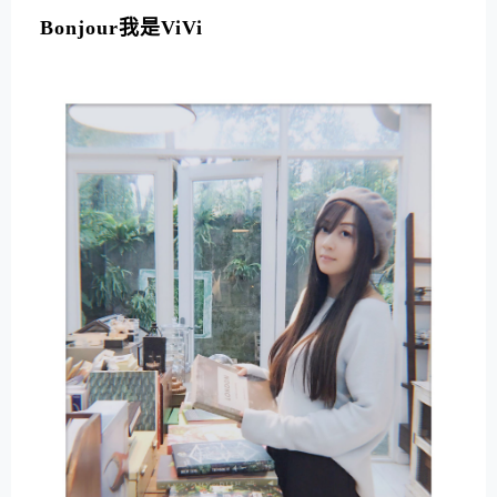
Bonjour我是ViVi