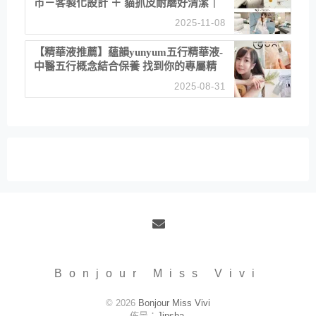
市－客製化設計 ＋ 貓抓皮耐磨好清潔｜
直營直銷、價格透明 高CP值打造夢想
2025-11-08
居家風格
【精華液推薦】蘊韻yunyum五行精華液-
中醫五行概念結合保養 找到你的專屬精
華！ 水㊀土㊀就選「潤・賦精華」維持
2025-08-31
肌膚剛剛好的平衡
Email
Bonjour Miss Vivi
© 2026
Bonjour Miss Vivi
佈景：
Jinsha
.