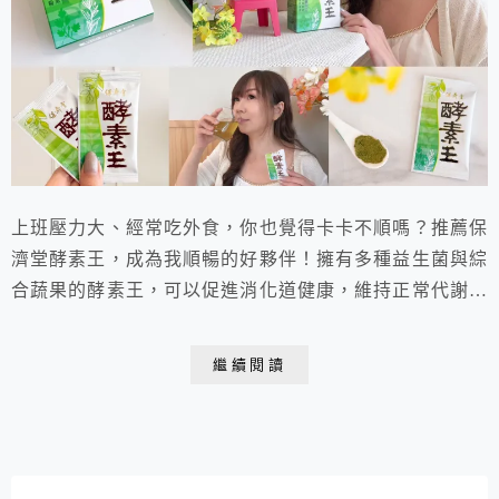
上班壓力大、經常吃外食，你也覺得卡卡不順嗎？推薦保
濟堂酵素王，成為我順暢的好夥伴！擁有多種益生菌與綜
合蔬果的酵素王，可以促進消化道健康，維持正常代謝。
細緻的粉末還可直接食用，條狀隨身包方便攜帶。現在已
經習慣每天吃，讓我乖乖向馬桶報到，神清氣爽每一天！
繼續閱讀