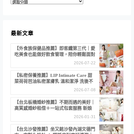
分
類
最新文章
【外食族保健品推薦】即客纖第三代｜愛
吃美食也能做好飲食管理，陪你輕鬆面對
聚餐日常！
2026-07-22
【私密保養推薦】LIP Intimate Care 甜
菜荷荷芭油私密潔膚乳 溫和潔淨 洗後不
乾澀 不起泡反而更舒服！
2026-07-08
【台北板橋婚紗推薦】不期而遇的美好｜
高質感婚紗租借＋一站式包套服務 新娘
備婚省心首選！
2026-01-31
【台北沙發推薦】坐又銘沙發內湖文德門