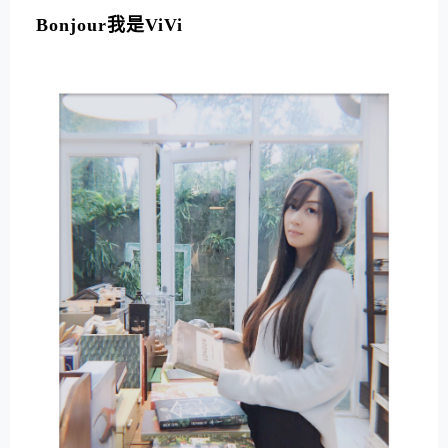
Bonjour我是ViVi