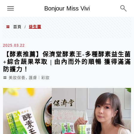
選單
Bonjour Miss Vivi
首頁
益生菌
/
益生菌
2025.03.22
【酵素推薦】保濟堂酵素王-多種酵素益生菌
+綜合蔬果萃取 | 由內而外的順暢 獲得滿滿
防護力！
,
美妝保養
護膚︱彩妝