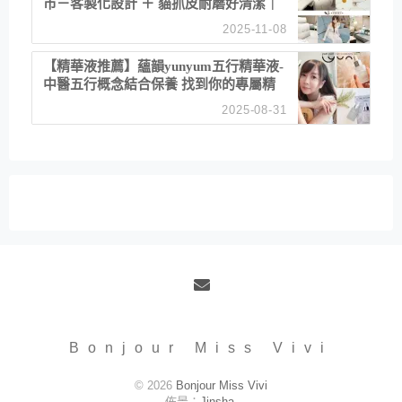
市－客製化設計 ＋ 貓抓皮耐磨好清潔｜
直營直銷、價格透明 高CP值打造夢想
2025-11-08
居家風格
【精華液推薦】蘊韻yunyum五行精華液-
中醫五行概念結合保養 找到你的專屬精
華！ 水㊀土㊀就選「潤・賦精華」維持
2025-08-31
肌膚剛剛好的平衡
Email
Bonjour Miss Vivi
© 2026
Bonjour Miss Vivi
佈景：
Jinsha
.