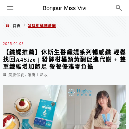
選單
Bonjour Miss Vivi
首頁
發酵柑橘類黃酮
/
發酵柑橘類黃酮
2025.01.08
【纖媞推薦】休斯生醫纖媞系列暢感纖 輕鬆
找回A4Size | 發酵柑橘類黃酮促進代謝 + 雙
重纖維增加飽足 餐餐優雅零負擔
,
美妝保養
護膚︱彩妝