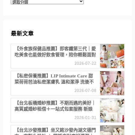
分
類
最新文章
【外食族保健品推薦】即客纖第三代｜愛
吃美食也能做好飲食管理，陪你輕鬆面對
聚餐日常！
2026-07-22
【私密保養推薦】LIP Intimate Care 甜
菜荷荷芭油私密潔膚乳 溫和潔淨 洗後不
乾澀 不起泡反而更舒服！
2026-07-08
【台北板橋婚紗推薦】不期而遇的美好｜
高質感婚紗租借＋一站式包套服務 新娘
備婚省心首選！
2026-01-31
【台北沙發推薦】坐又銘沙發內湖文德門