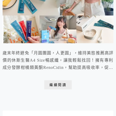
歲末年終避免「月圓團圓，人更圓」，維持美態推薦高評
價的休斯生醫A4 Size暢感纖，讓我輕鬆找回！擁有專利
成分發酵柑橘類黃酮RenoCidin，幫助提高吸收率，促進
代謝更有感！同時添加雙重纖維，還能增加飽足感，讓我
餐餐吃得優雅零負擔。還有神隊友「助攻纖」+「夜變
繼續閱讀
纖」。一起暢快樂活每一天，現在就跟著我的開箱文體驗
看看吧！