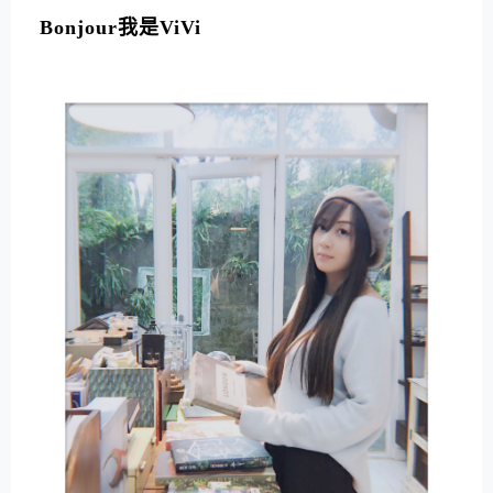
Bonjour我是ViVi