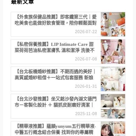
最新文章
【外食族保健品推薦】即客纖第三代｜愛
吃美食也能做好飲食管理，陪你輕鬆面對
聚餐日常！
2026-07-22
【私密保養推薦】LIP Intimate Care 甜
菜荷荷芭油私密潔膚乳 溫和潔淨 洗後不
乾澀 不起泡反而更舒服！
2026-07-08
【台北板橋婚紗推薦】不期而遇的美好｜
高質感婚紗租借＋一站式包套服務 新娘
備婚省心首選！
2026-01-31
【台北沙發推薦】坐又銘沙發內湖文德門
市－客製化設計 ＋ 貓抓皮耐磨好清潔｜
直營直銷、價格透明 高CP值打造夢想
2025-11-08
居家風格
【精華液推薦】蘊韻yunyum五行精華液-
中醫五行概念結合保養 找到你的專屬精