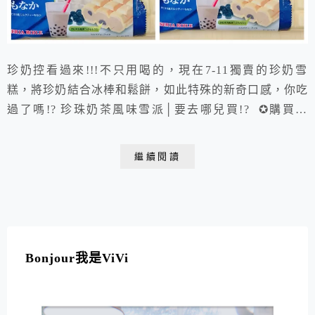
珍奶控看過來!!!不只用喝的，現在7-11獨賣的珍奶雪
糕，將珍奶結合冰棒和鬆餅，如此特殊的新奇口感，你吃
過了嗎!? 珍珠奶茶風味雪派│要去哪兒買!? ✪購買地
點：7-11便利超商 ✪價格：單價75元 珍珠奶茶可說是台
灣的代表性飲料阿，甚至將它和其他食材結合，熱賣程度
繼續閱讀
都不容小覷，市面上的珍奶商品眾多，但這款來自日本的
珍珠奶茶雪糕，ViVi還是第一次看到阿!!! 話不多說，趕
快去7-11搶購!!!阿...
Bonjour我是ViVi