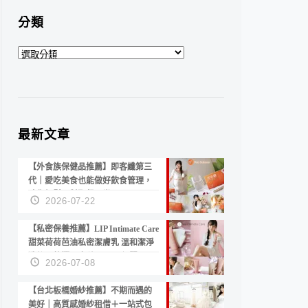
分類
分
類
最新文章
【外食族保健品推薦】即客纖第三
代｜愛吃美食也能做好飲食管理，
陪你輕鬆面對聚餐日常！
2026-07-22
【私密保養推薦】LIP Intimate Care
甜菜荷荷芭油私密潔膚乳 溫和潔淨
洗後不乾澀 不起泡反而更舒服！
2026-07-08
【台北板橋婚紗推薦】不期而遇的
美好｜高質感婚紗租借＋一站式包