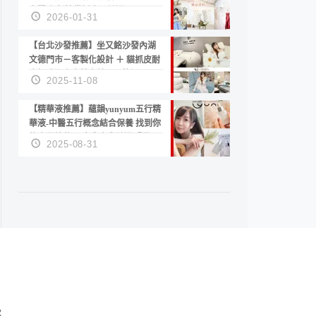
套服務 新娘備婚省心首選！
2026-01-31
【台北沙發推薦】坐又銘沙發內湖
文德門市－客製化設計 ＋ 貓抓皮耐
磨好清潔｜直營直銷、價格透明
2025-11-08
高CP值打造夢想居家風格
【精華液推薦】蘊韻yunyum五行精
華液-中醫五行概念結合保養 找到你
的專屬精華！ 水㊀土㊀就選「潤・
2025-08-31
賦精華」維持肌膚剛剛好的平衡