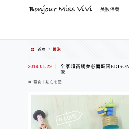
選單
美妝保養
首頁
燈泡
/
燈泡
2018.01.29
全家超商網美必備韓國EDIS
飲
輕食︱點心宅配