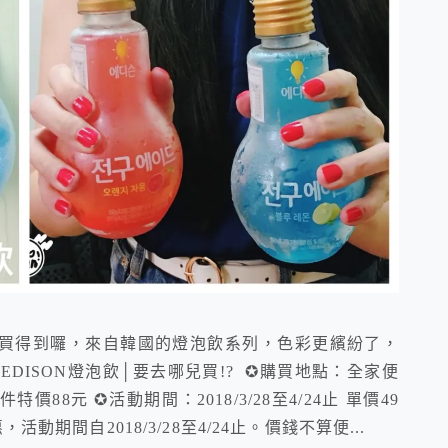
買得到囉，來自韓國的燈泡飲系列，色彩更繽紛了，
EDISON燈泡飲│要去哪兒買!? ✪購買地點：全家便
88元 ✪活動期間：2018/3/28至4/24止 單價49
動期間自2018/3/28至4/24止。價錢不算便...