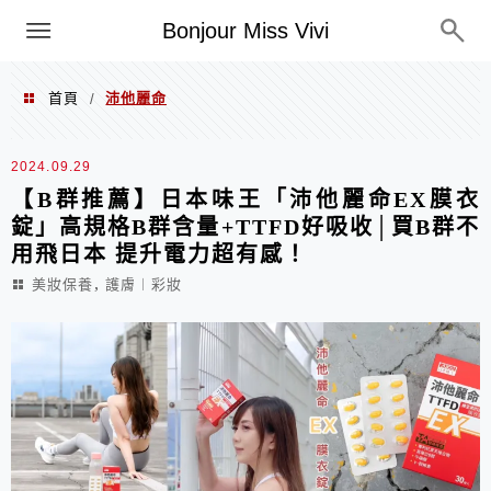
選單
Bonjour Miss Vivi
首頁
沛他麗命
/
沛他麗命
2024.09.29
【B群推薦】日本味王「沛他麗命EX膜衣
錠」高規格B群含量+TTFD好吸收│買B群不
用飛日本 提升電力超有感！
,
美妝保養
護膚︱彩妝