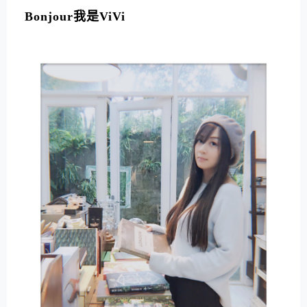
Bonjour我是ViVi