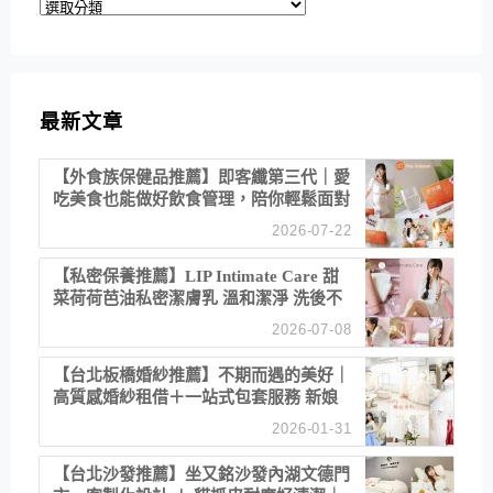
分
類
最新文章
【外食族保健品推薦】即客纖第三代｜愛
吃美食也能做好飲食管理，陪你輕鬆面對
聚餐日常！
2026-07-22
【私密保養推薦】LIP Intimate Care 甜
菜荷荷芭油私密潔膚乳 溫和潔淨 洗後不
乾澀 不起泡反而更舒服！
2026-07-08
【台北板橋婚紗推薦】不期而遇的美好｜
高質感婚紗租借＋一站式包套服務 新娘
備婚省心首選！
2026-01-31
【台北沙發推薦】坐又銘沙發內湖文德門