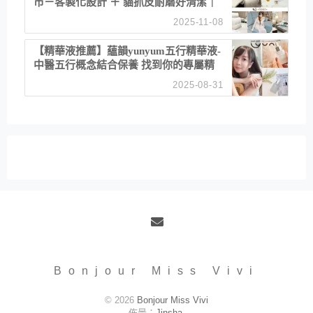
市－客製化設計 ＋ 貓抓皮耐磨好清潔｜
直營直銷、價格透明 高CP值打造夢想
2025-11-08
居家風格
【精華液推薦】蘊韻yunyum五行精華液-
中醫五行概念結合保養 找到你的專屬精
華！ 水㊀土㊀就選「潤・賦精華」維持
2025-08-31
肌膚剛剛好的平衡
Email
Bonjour Miss Vivi
© 2026
Bonjour Miss Vivi
佈景：
Jinsha
.