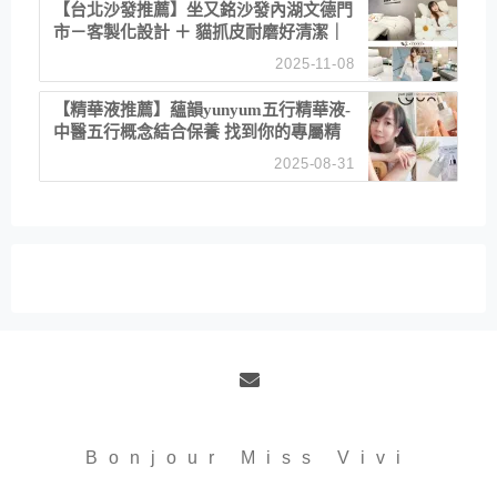
【台北沙發推薦】坐又銘沙發內湖文德門
市－客製化設計 ＋ 貓抓皮耐磨好清潔｜
直營直銷、價格透明 高CP值打造夢想
2025-11-08
居家風格
【精華液推薦】蘊韻yunyum五行精華液-
中醫五行概念結合保養 找到你的專屬精
華！ 水㊀土㊀就選「潤・賦精華」維持
2025-08-31
肌膚剛剛好的平衡
Email
Bonjour Miss Vivi