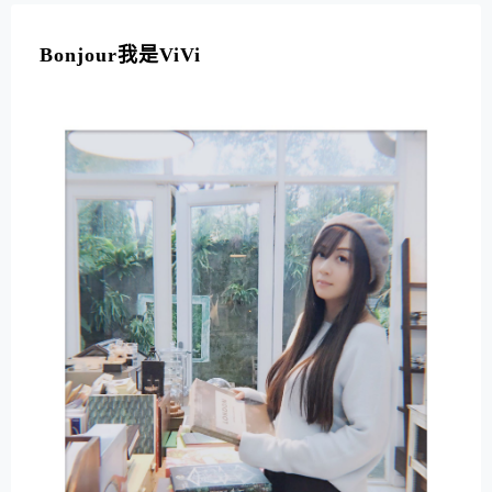
Bonjour我是ViVi