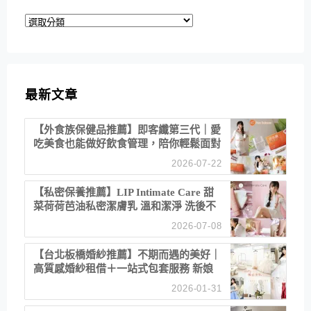
分
類
最新文章
【外食族保健品推薦】即客纖第三代｜愛
吃美食也能做好飲食管理，陪你輕鬆面對
聚餐日常！
2026-07-22
【私密保養推薦】LIP Intimate Care 甜
菜荷荷芭油私密潔膚乳 溫和潔淨 洗後不
乾澀 不起泡反而更舒服！
2026-07-08
【台北板橋婚紗推薦】不期而遇的美好｜
高質感婚紗租借＋一站式包套服務 新娘
備婚省心首選！
2026-01-31