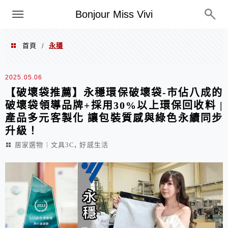
選單
Bonjour Miss Vivi
首頁
永穩
/
永穩
2025.05.06
【破壞袋推薦】永穩環保破壞袋-市佔八成的
破壞袋領導品牌+採用30%以上環保回收料 |
產品多元客製化 讓包裝質感與綠色永續同步
升級！
,
居家選物︱文具3C
好感生活