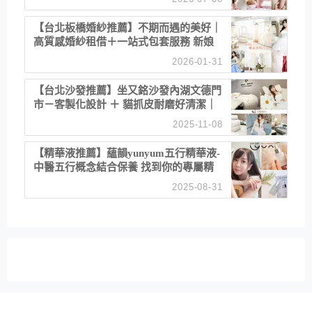
【台北板橋婚紗推薦】不期而遇的美好｜
高質感婚紗租借＋一站式包套服務 新娘
備婚省心首選！
2026-01-31
【台北沙發推薦】坐又銘沙發內湖文德門
市－客製化設計 ＋ 貓抓皮耐磨好清潔｜
直營直銷、價格透明 高CP值打造夢想
2025-11-08
居家風格
【精華液推薦】蘊韻yunyum五行精華液-
中醫五行概念結合保養 找到你的專屬精
華！ 水㊀土㊀就選「潤・賦精華」維持
2025-08-31
肌膚剛剛好的平衡