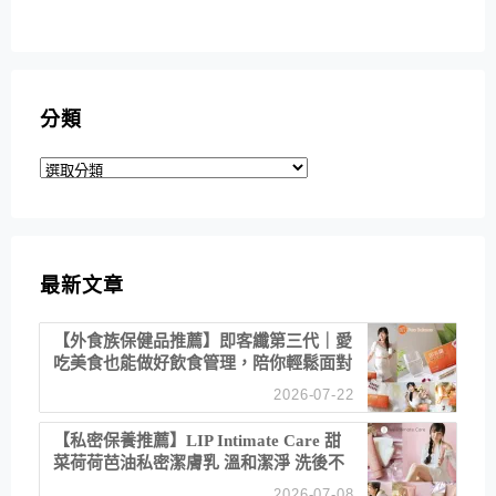
分類
分
類
最新文章
【外食族保健品推薦】即客纖第三代｜愛
吃美食也能做好飲食管理，陪你輕鬆面對
聚餐日常！
2026-07-22
【私密保養推薦】LIP Intimate Care 甜
菜荷荷芭油私密潔膚乳 溫和潔淨 洗後不
乾澀 不起泡反而更舒服！
2026-07-08