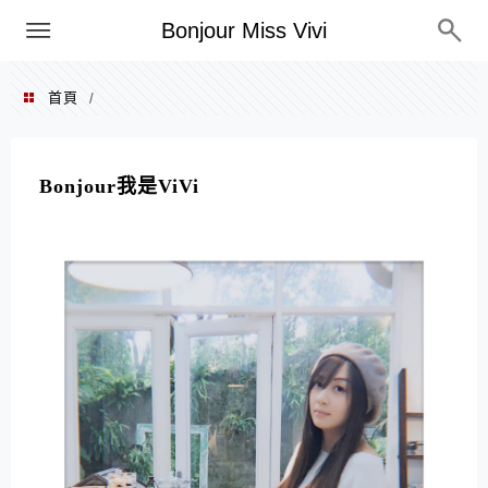
選單
Bonjour Miss Vivi
首頁
/
Bonjour我是ViVi