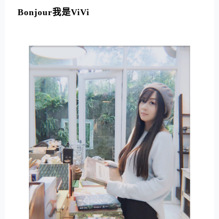
Bonjour我是ViVi