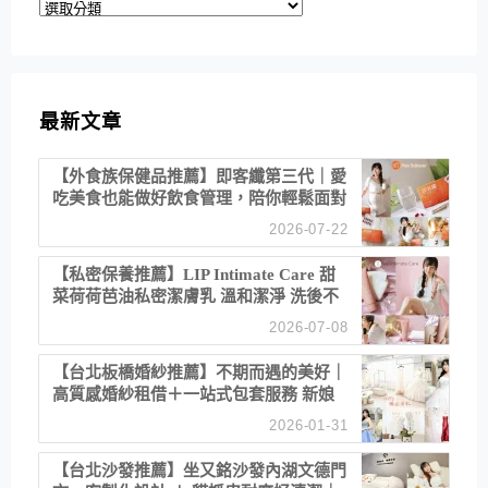
分
類
最新文章
【外食族保健品推薦】即客纖第三代｜愛
吃美食也能做好飲食管理，陪你輕鬆面對
聚餐日常！
2026-07-22
【私密保養推薦】LIP Intimate Care 甜
菜荷荷芭油私密潔膚乳 溫和潔淨 洗後不
乾澀 不起泡反而更舒服！
2026-07-08
【台北板橋婚紗推薦】不期而遇的美好｜
高質感婚紗租借＋一站式包套服務 新娘
備婚省心首選！
2026-01-31
【台北沙發推薦】坐又銘沙發內湖文德門