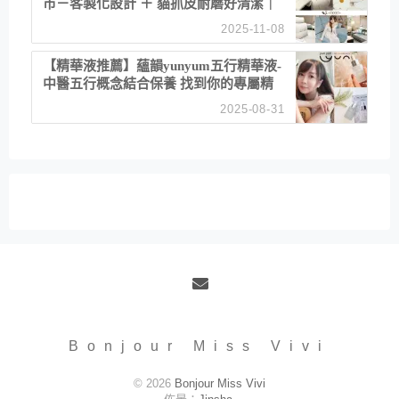
市－客製化設計 ＋ 貓抓皮耐磨好清潔｜
直營直銷、價格透明 高CP值打造夢想
2025-11-08
居家風格
【精華液推薦】蘊韻yunyum五行精華液-
中醫五行概念結合保養 找到你的專屬精
華！ 水㊀土㊀就選「潤・賦精華」維持
2025-08-31
肌膚剛剛好的平衡
Email
Bonjour Miss Vivi
© 2026
Bonjour Miss Vivi