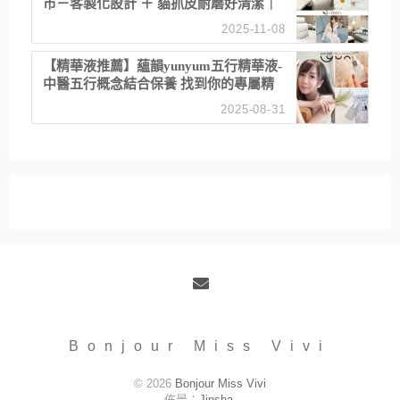
市－客製化設計 ＋ 貓抓皮耐磨好清潔｜
直營直銷、價格透明 高CP值打造夢想
2025-11-08
居家風格
【精華液推薦】蘊韻yunyum五行精華液-
中醫五行概念結合保養 找到你的專屬精
華！ 水㊀土㊀就選「潤・賦精華」維持
2025-08-31
肌膚剛剛好的平衡
Email
Bonjour Miss Vivi
© 2026
Bonjour Miss Vivi
佈景：
Jinsha
.