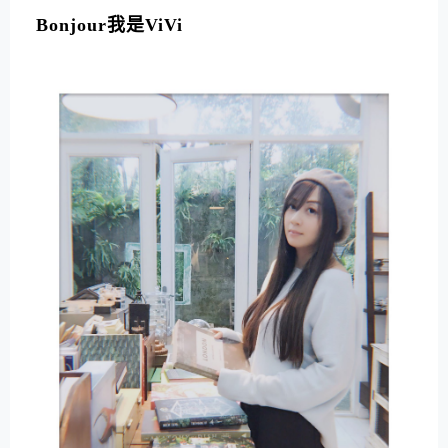
Bonjour我是ViVi