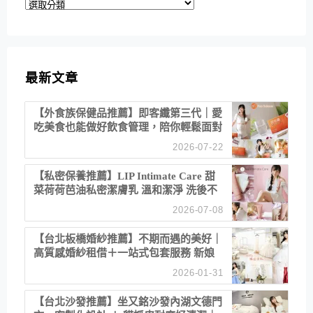
分
類
最新文章
【外食族保健品推薦】即客纖第三代｜愛
吃美食也能做好飲食管理，陪你輕鬆面對
聚餐日常！
2026-07-22
【私密保養推薦】LIP Intimate Care 甜
菜荷荷芭油私密潔膚乳 溫和潔淨 洗後不
乾澀 不起泡反而更舒服！
2026-07-08
【台北板橋婚紗推薦】不期而遇的美好｜
高質感婚紗租借＋一站式包套服務 新娘
備婚省心首選！
2026-01-31
【台北沙發推薦】坐又銘沙發內湖文德門