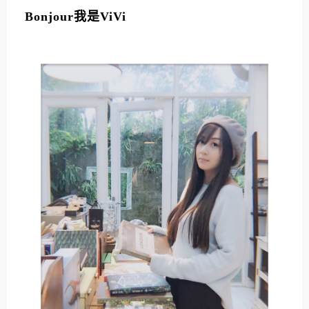
Bonjour我是ViVi