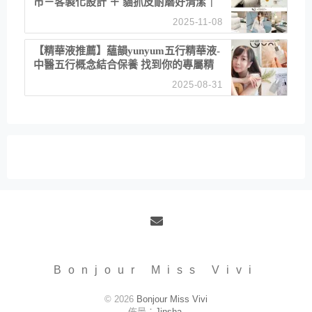
市－客製化設計 ＋ 貓抓皮耐磨好清潔｜
直營直銷、價格透明 高CP值打造夢想
2025-11-08
居家風格
【精華液推薦】蘊韻yunyum五行精華液-
中醫五行概念結合保養 找到你的專屬精
華！ 水㊀土㊀就選「潤・賦精華」維持
2025-08-31
肌膚剛剛好的平衡
Email
Bonjour Miss Vivi
© 2026
Bonjour Miss Vivi
佈景：
Jinsha
.