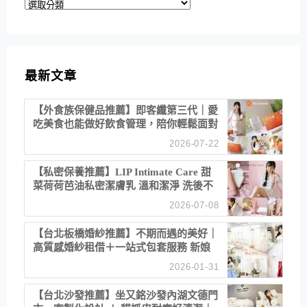
分
類
最新文章
【外食族保健品推薦】即客纖第三代｜愛
吃美食也能做好飲食管理，陪你輕鬆面對
聚餐日常！
2026-07-22
【私密保養推薦】LIP Intimate Care 甜
菜荷荷芭油私密潔膚乳 溫和潔淨 洗後不
乾澀 不起泡反而更舒服！
2026-07-08
【台北板橋婚紗推薦】不期而遇的美好｜
高質感婚紗租借＋一站式包套服務 新娘
備婚省心首選！
2026-01-31
【台北沙發推薦】坐又銘沙發內湖文德門