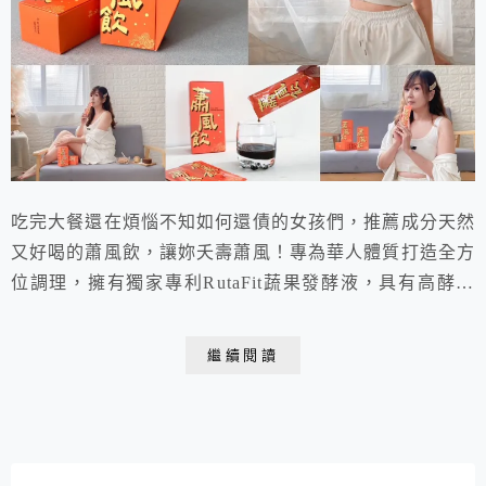
吃完大餐還在煩惱不知如何還債的女孩們，推薦成分天然
又好喝的蕭風飲，讓妳夭壽蕭風！專為華人體質打造全方
位調理，擁有獨家專利RutaFit蔬果發酵液，具有高酵代
謝；採用3比8黃金比例，讓妳有酵順暢不卡卡！隨身包
裝一撕即飲，酸酸甜甜的就像果汁一樣好喝。一天兩包，
繼續閱讀
囤積輕鬆OUT，想要打造完美體態就是這麼簡單！